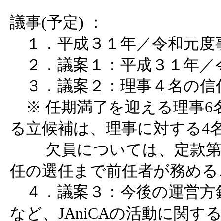
議事(予定) ：
１．平成３１年／令和元度
２．議案１：平成３１年／
３．議案２：理事４名の信
※ 任期満了を迎える理事6
る立候補は、理事に対する4
欠員については、定款第2
任の選任まで前任者が務める
４．議案３：今後の運営方
など、JAniCAの活動に関