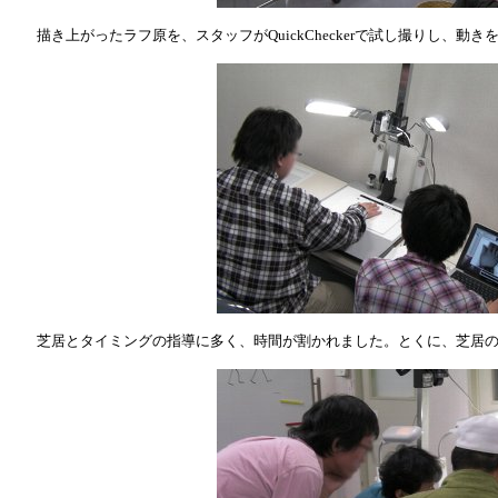
描き上がったラフ原を、スタッフがQuickCheckerで試し撮りし、動き
芝居とタイミングの指導に多く、時間が割かれました。とくに、芝居の