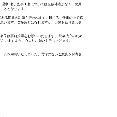
す。理事1名、監事１名については立候補者がなく、欠員
ることとなります。
に関わる問題の討議も行われます。日ごろ、仕事の中で感
と思います。ご多用とは存じますが、万障お繰り合わせ
名又は事前投票をお願いいたします。 総会成立のため
下さいますよう、心よりお願いを申し上げます。
ームを用意いたしました。忌憚のないご意見をお寄せ