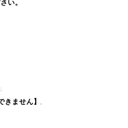
ださい。
ど、
い
できません】
。
。