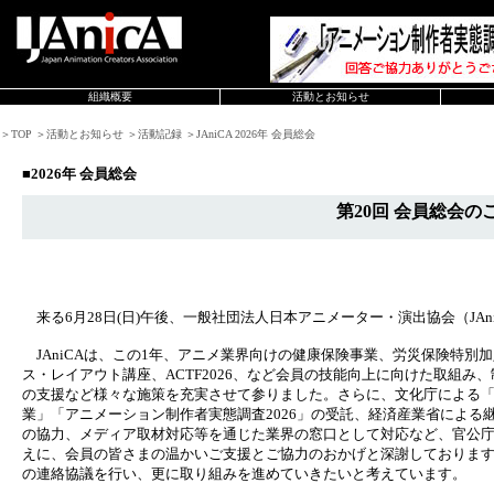
組織概要
活動とお知らせ
＞TOP ＞活動とお知らせ ＞活動記録 ＞JAniCA 2026年 会員総会
■2026年 会員総会
第20回 会員総会の
来る6月28日(日)午後、一般社団法人日本アニメーター・演出協会（JAn
JAniCAは、この1年、アニメ業界向けの健康保険事業、労災保険特別
ス・レイアウト講座、ACTF2026、など会員の技能向上に向けた取組
の支援など様々な施策を充実させて参りました。さらに、文化庁による
業」「アニメーション制作者実態調査2026」の受託、経済産業省によ
の協力、メディア取材対応等を通じた業界の窓口として対応など、官公
えに、会員の皆さまの温かいご支援とご協力のおかげと深謝しておりま
の連絡協議を行い、更に取り組みを進めていきたいと考えています。