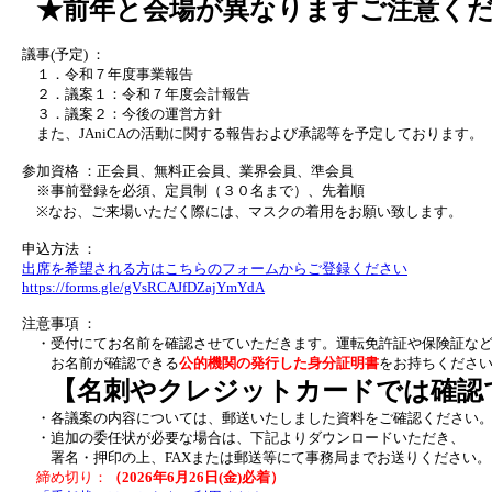
★前年と会場が異なりますご注意く
議事(予定) ：
１．令和７年度事業報告
２．議案１：令和７年度会計報告
３．議案２：今後の運営方針
また、JAniCAの活動に関する報告および承認等を予定しております。
参加資格 ：正会員、無料正会員、業界会員、準会員
※事前登録を必須、定員制（３０名まで）、先着順
※なお、ご来場いただく際には、マスクの着用をお願い致します。
申込方法 ：
出席を希望される方はこちらのフォームからご登録ください
https://forms.gle/gVsRCAJfDZajYmYdA
注意事項 ：
・受付にてお名前を確認させていただきます。運転免許証や保険証な
お名前が確認できる
公的機関の発行した身分証明書
をお持ちくださ
【名刺やクレジットカードでは確認
・各議案の内容については、郵送いたしました資料をご確認ください
・追加の委任状が必要な場合は、下記よりダウンロードいただき、
署名・押印の上、FAXまたは郵送等にて事務局までお送りください。
締め切り：
（2026年6月26日(金)必着）