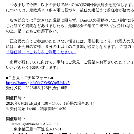
つきまして今般、以下の要領でJAniCAの第20回会員総会を開催しま
については、定款第２０条４項に基づき、後任の選任まで前任者が務め
なお総会では予定された議題に限らず、JAniCAの活動やアニメ制作
じた疑問や質問などありましたら、是非総会の場でご発言いただければ
の上、是非ともご出席下さい。
正会員の方でご参加いただけない場合には、委任状により、代理人の氏
には、正会員の皆様、３分の１以上のご参加が必要となります。 ご協力
「委任状」はこちらをご利用ください。
出席が難しい方に向けて、事前にご意見・ご要望をお寄せいただくフォ
いただきたくお願い致します。
■ご意見・ご要望フォーム■
https://forms.gle/uYxGYzSrVtq5JnKx5
受付〆切 2026年6月26日(金) 18時
開催日時 ：
2026年6月28日(日)14:30～17:00（延長の場合あり）
※受付開始:14:00、議事開始:14:30
開催場所 ：
ThreeEightNineMITAKA 3F
東京都三鷹市下連雀3-37-31