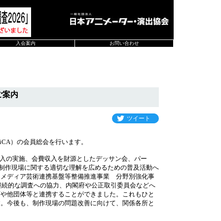
入会案内
お問い合わせ
ご案内
ツイート
iCA）の会員総会を行います。
加入の実施、会費収入を財源としたデッサン会、パー
み、制作現場に関する適切な理解を広めるための普及活動へ
「メディア芸術連携基盤等整備推進事業 分野別強化事
る継続的な調査への協力、内閣府や公正取引委員会などへ
庁や他団体等と連携することができました。これもひと
す。今後も、制作現場の問題改善に向けて、関係各所と