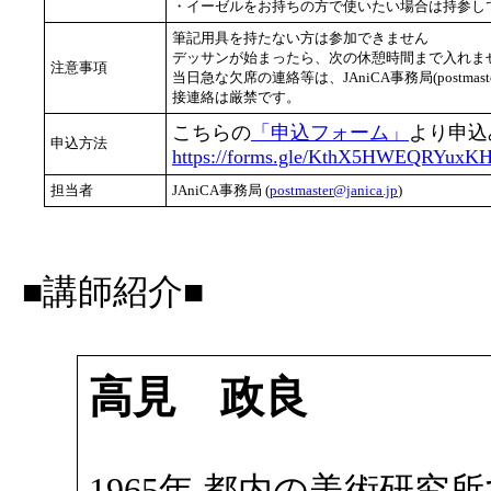
・イーゼルをお持ちの方で使いたい場合は持参し
筆記用具を持たない方は参加できません
デッサンが始まったら、次の休憩時間まで入れませ
注意事項
当日急な欠席の連絡等は、JAniCA事務局(postmast
接連絡は厳禁です。
こちらの
「申込フォーム」
より申込
申込方法
https://forms.gle/KthX5HWEQRYuxK
担当者
JAniCA事務局 (
postmaster@janica.jp
)
■講師紹介■
高見 政良
1965年 都内の美術研究