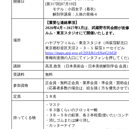
開催日
[第317回]07月19日
モデル：小四女子（着衣）
解剖学講座：人体の骨格-6
【重要な連絡事項】
2026年4月～2027年3月は、武蔵野市民会館が
ルム・東京スタジオにて開催いたします。
場所
ハヤブサフィルム・東京スタジオ（JR荻窪駅北口 
東京都杉並区天沼２－３－１ 荻窪トーセイビル
https://maps.app.goo.gl/2fJAJh1c6XgtG1hG9
青梅街道側の入口にてインタフォンを押してくだ
講師
高見 政良 （日本美術会・日本美術解剖学会 会
受講料
無料
正会員・無料正会員・業界会員・準会員・賛助会
参加資格
（応募者多数の場合は、絵を描く方を優先させて
定員
１８名
・マスク
・Ｂ３版くらいのクロッキー帳
・３Ｂ～５Ｂの鉛筆、各２本程度(使いたいコンテ
持ってくる物
・消しゴムまたは練り消し
・カッターナイフ