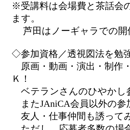
※受講料は会場費と茶話会
ます。
芦田はノーギャラでの開
◇参加資格／透視図法を勉
原画・動画・演出・制作・
Ｋ！
ベテランさんのひやかし
またJAniCA会員以外の
友人・仕事仲間も誘って
ただし、応募者多数の場合は