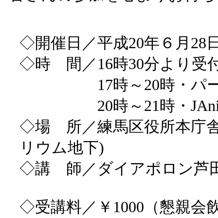
◇開催日／平成20年６月28
◇時 間／16時30分より受
17時～20時・パー
20時～21時・JAni
◇場 所／練馬区役所本庁舎
リウム地下)
◇講 師／ダイアポロン芦
◇受講料／￥1000（懇親会